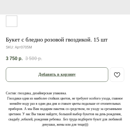
Букет с бледно розовой гвоздикой. 15 шт
SKU:
Арт0705М
3 750
р.
3 500
р.
Добавить в корзину
Состав: гвоздика, дизайнерская упаковка.
Гвоздики одни из наиболее стойких цветов, не требуют особого ухода, главное
меняйте воду раз в один два дня и ставьте цветы подальше от отопительных
приборов. А мы Вам подарим пакетик со средством, по уходу за срезанными
цветами. У нас Вы также найдете, большой выбор букетов на день рождения,
свадьбу ,юбилей, рождения ребенка . Без труда подберете букет для любимой
девушки, жены или для тещи)))