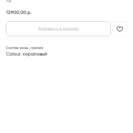
332
12900,00
р.
Добавить в корзину
Состав: розы , скимия
Colour: кораловый